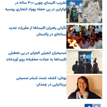
تخریب کلیسای چوبی ۳۰۰ ساله در
اوکراین در پی حمله پهپاد انتحاری روسیه
نگرانی رهبران کلیساها از مقررات جدید
رسانه‌ای در پاکستان
مسیحیان انجیلی الجزایر در پی تعطیلی
کلیساها به عبادت مخفیانه روی آورده‌اند
یونان: کشف جسد مُبشر مسیحی
بریتانیایی در چمدان