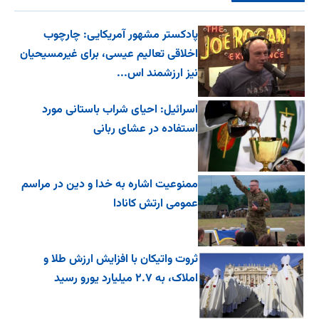
پادکستر مشهور آمریکایی: چارچوب
اخلاقی تعالیم عیسی، برای غیرمسیحیان
نیز ارزشمند اس...
اسرائیل: احیای شراب باستانی مورد
استفاده در عشای ربانی
ممنوعیت اشاره به خدا و دین در مراسم
عمومی ارتش کانادا
ثروت واتیکان با افزایش ارزش طلا و
املاک، به ۲.۷ میلیارد یورو رسید