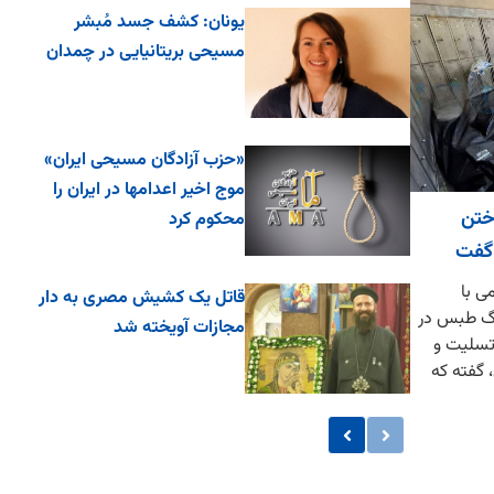
یونان: کشف جسد مُبشر
مسیحی بریتانیایی در چمدان
«حزب آزادگان مسیحی ایران»
موج اخیر اعدامها در ایران را
ختن
محکوم کرد
گفت
ی با
قاتل یک کشیش مصری به دار
نگ طبس در
مجازات آویخته شد
 تسلیت و
، گفته که