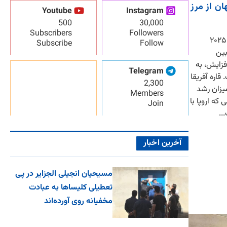
ن از مرز
Youtube
Instagram
500
30,000
Subscribers
Followers
بر اساس آخرین گزارش سالنامه پاپی ۲۰۲۵
Subscribe
Follow
بین
۲ با ۱.۱۵ درصد افزایش، به
Telegram
ست. قاره آفریقا
2,300
رین میزان رشد
Members
 که اروپا با
Join
..
آخرین اخبار
مسیحیان انجیلی الجزایر در پی
تعطیلی کلیساها به عبادت
مخفیانه روی آورده‌اند