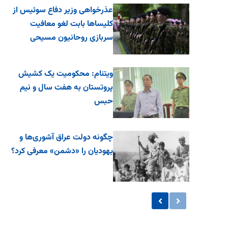
عذرخواهی وزیر دفاع سوئیس از
کلیساها بابت لغو معافیت
سربازی روحانیون مسیحی
ویتنام: محکومیت یک کشیش
پروتستان به هفت سال و نیم
حبس
چگونه دولت عراق آشوری‌ها و
یهودیان را «دشمن» معرفی کرد؟