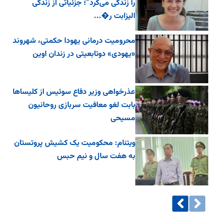
را زندگی می‌کرد”؛ جزئیاتی از زندگی
الیزابت ر�...
محرومیت درمانی یهودا حکمتی، شهروند
«یهودی» دوتابعیتی در زندان اوین
عذرخواهی وزیر دفاع سوئیس از کلیساها
بابت لغو معافیت سربازی روحانیون
مسیحی
ویتنام: محکومیت یک کشیش پروتستان
به هفت سال و نیم حبس