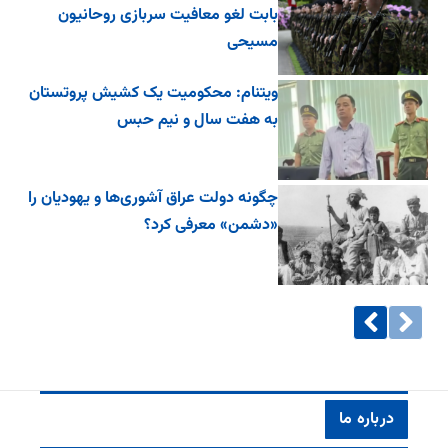
بابت لغو معافیت سربازی روحانیون
مسیحی
ویتنام: محکومیت یک کشیش پروتستان
به هفت سال و نیم حبس
چگونه دولت عراق آشوری‌ها و یهودیان را
«دشمن» معرفی کرد؟
درباره ما