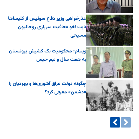
عذرخواهی وزیر دفاع سوئیس از کلیساها
بابت لغو معافیت سربازی روحانیون
مسیحی
ویتنام: محکومیت یک کشیش پروتستان
به هفت سال و نیم حبس
چگونه دولت عراق آشوری‌ها و یهودیان را
«دشمن» معرفی کرد؟