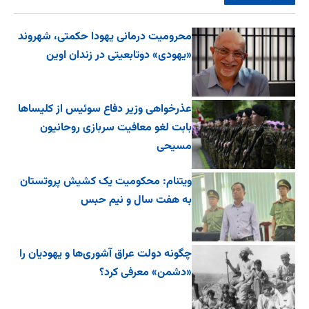
محرومیت درمانی یهودا حکمتی، شهروند
«یهودی» دوتابعیتی در زندان اوین
عذرخواهی وزیر دفاع سوئیس از کلیساها
بابت لغو معافیت سربازی روحانیون
مسیحی
ویتنام: محکومیت یک کشیش پروتستان
به هفت سال و نیم حبس
چگونه دولت عراق آشوری‌ها و یهودیان را
«دشمن» معرفی کرد؟