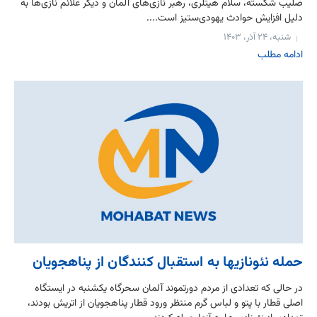
صلیب شکسته، سلام هیتلری، رهبر نازی‌های آلمان و دیگر علائم نازی‌ها به
دلیل افزایش حوادث یهودی‌ستیز است....
شنبه، ۲۴ آذر، ۱۴۰۳
ادامه مطلب
حمله نئونازیها به استقبال کنندگان از پناهجويان
در حالی که تعدادی از مردم دورتموند آلمان سحرگاه یکشنبه در ایستگاه
اصلی قطار با پتو و لباس گرم منتظر ورود قطار پناهجویان از اتریش بودند،