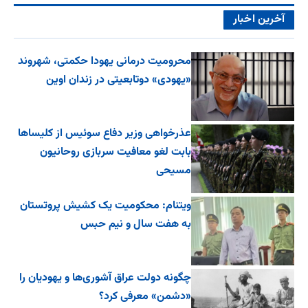
آخرین اخبار
محرومیت درمانی یهودا حکمتی، شهروند
«یهودی» دوتابعیتی در زندان اوین
عذرخواهی وزیر دفاع سوئیس از کلیساها
بابت لغو معافیت سربازی روحانیون
مسیحی
ویتنام: محکومیت یک کشیش پروتستان
به هفت سال و نیم حبس
چگونه دولت عراق آشوری‌ها و یهودیان را
«دشمن» معرفی کرد؟