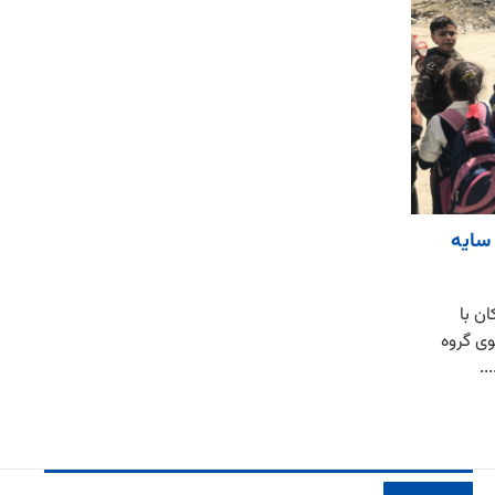
سایه
ن با
وی گروه
..