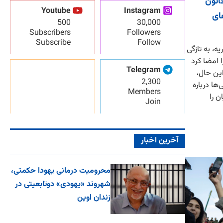
انون
Youtube
Instagram
ای
500
30,000
Subscribers
Followers
Subscribe
Follow
، به تازگی
 امضا کرد
Telegram
این حال،
2,300
ها درباره
Members
ن را
Join
آخرین اخبار
محرومیت درمانی یهودا حکمتی،
شهروند «یهودی» دوتابعیتی در
زندان اوین