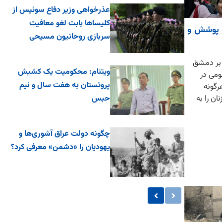
عذرخواهی وزیر دفاع سوئیس از
کلیساها بابت لغو معافیت
 پوشش و
سربازی روحانیون مسیحی
 بر دمشق
ویتنام: محکومیت یک کشیش
ومی در
پروتستان به هفت سال و نیم
رگونه
حبس
ن را به
چگونه دولت عراق آشوری‌ها و
یهودیان را «دشمن» معرفی کرد؟