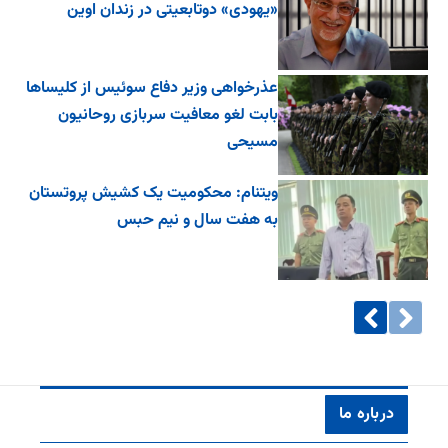
«یهودی» دوتابعیتی در زندان اوین
عذرخواهی وزیر دفاع سوئیس از کلیساها
بابت لغو معافیت سربازی روحانیون
مسیحی
ویتنام: محکومیت یک کشیش پروتستان
به هفت سال و نیم حبس
درباره ما