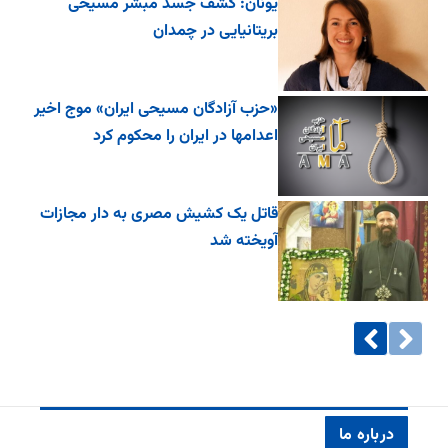
یونان: کشف جسد مُبشر مسیحی
بریتانیایی در چمدان
«حزب آزادگان مسیحی ایران» موج اخیر
اعدامها در ایران را محکوم کرد
قاتل یک کشیش مصری به دار مجازات
آویخته شد
درباره ما