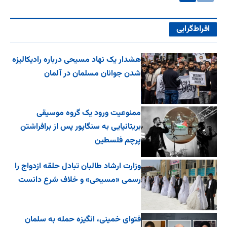
افراط‌گرایی
هشدار یک نهاد مسیحی درباره رادیکالیزه
شدن جوانان مسلمان در آلمان
ممنوعیت ورود یک گروه موسیقی
بریتانیایی به سنگاپور پس از برافراشتن
پرچم فلسطین
وزارت ارشاد طالبان تبادل حلقه ازدواج را
رسمی «مسیحی» و خلاف شرع دانست
فتوای خمینی، انگیزه حمله به سلمان