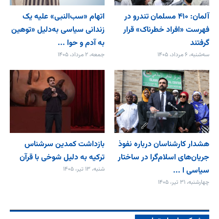
آلمان: ۴۱۰ مسلمان تندرو در
اتهام «سب‌النبی» علیه یک
فهرست «افراد خطرناک» قرار
زندانی سیاسی به‌دلیل «توهین
گرفتند
به آدم و حوا ...
سه‌شنبه، ۶ مرداد، ۱۴۰۵
جمعه، ۲ مرداد، ۱۴۰۵
هشدار کارشناسان درباره نفوذ
بازداشت کمدین سرشناس
جریان‌های اسلام‌گرا در ساختار
ترکیه به دلیل شوخی با قرآن
سیاسی ا ...
شنبه، ۱۳ تیر، ۱۴۰۵
چهارشنبه، ۳۱ تیر، ۱۴۰۵