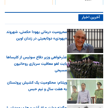
آخرین اخبار
محرومیت درمانی یهودا حکمتی، شهروند
«یهودی» دوتابعیتی در زندان اوین
عذرخواهی وزیر دفاع سوئیس از کلیساها
بابت لغو معافیت سربازی روحانیون
مسیحی
ویتنام: محکومیت یک کشیش پروتستان
به هفت سال و نیم حبس