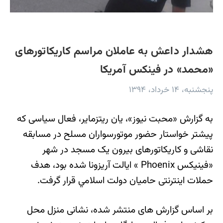
‌هشدار داعش به عاملان مراسم کاريکاتورهای
«محمد» در فينکس آمريکا
پنجشنبه، ۱۴ خرداد، ۱۳۹۴
به گزارش «محبت نيوز»، يان ريتزماير، فعال سیاسی که
پیشتر خواستار حضور موتورسواران مسلح در مسابقه
نقاشی و کاریکاتورهای بیرون یک مسجد در شهر
«فینیکس Phoenix » ایالت آریزونا شده بود، هدف
حملات اینترنتی حامیان دولت اسلامي قرار گرفت.
بر اساس گزارش های منتشر شده، نشانی منزل محل