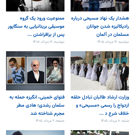
هشدار یک نهاد مسیحی درباره
ممنوعیت ورود یک گروه
رادیکالیزه شدن جوانان
موسیقی بریتانیایی به سنگاپور
مسلمان در آلمان
پس از برافراشتن ...
دوشنبه، ۱۲ مرداد، ۱۴۰۵
دوشنبه، ۱۲ مرداد، ۱۴۰۵
وزارت ارشاد طالبان تبادل حلقه
فتوای خمینی، انگیزه حمله به
ازدواج را رسمی «مسیحی» و
سلمان رشدی؛ هادی مطر
خلاف شرع د ...
مجرم شناخته شد
شنبه، ۱۰ مرداد، ۱۴۰۵
جمعه، ۹ مرداد، ۱۴۰۵