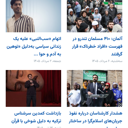
آلمان: ۴۱۰ مسلمان تندرو در
اتهام «سب‌النبی» علیه یک
فهرست «افراد خطرناک» قرار
زندانی سیاسی به‌دلیل «توهین
گرفتند
به آدم و حوا ...
سه‌شنبه، ۶ مرداد، ۱۴۰۵
جمعه، ۲ مرداد، ۱۴۰۵
هشدار کارشناسان درباره نفوذ
بازداشت کمدین سرشناس
جریان‌های اسلام‌گرا در ساختار
ترکیه به دلیل شوخی با قرآن