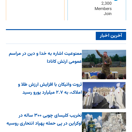
2,300
Members
Join
آخرین اخبار
ممنوعیت اشاره به خدا و دین در مراسم
عمومی ارتش کانادا
ثروت واتیکان با افزایش ارزش طلا و
املاک، به ۲.۷ میلیارد یورو رسید
تخریب کلیسای چوبی ۳۰۰ ساله در
اوکراین در پی حمله پهپاد انتحاری روسیه