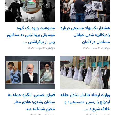
هشدار یک نهاد مسیحی درباره
ممنوعیت ورود یک گروه
رادیکالیزه شدن جوانان
موسیقی بریتانیایی به سنگاپور
مسلمان در آلمان
پس از برافراشتن ...
دوشنبه، ۱۲ مرداد، ۱۴۰۵
دوشنبه، ۱۲ مرداد، ۱۴۰۵
وزارت ارشاد طالبان تبادل حلقه
فتوای خمینی، انگیزه حمله به
ازدواج را رسمی «مسیحی» و
سلمان رشدی؛ هادی مطر
خلاف شرع د ...
مجرم شناخته شد