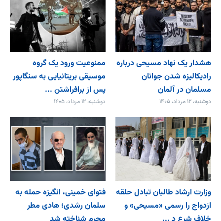
هشدار یک نهاد مسیحی درباره
ممنوعیت ورود یک گروه
رادیکالیزه شدن جوانان
موسیقی بریتانیایی به سنگاپور
مسلمان در آلمان
پس از برافراشتن ...
دوشنبه، ۱۲ مرداد، ۱۴۰۵
دوشنبه، ۱۲ مرداد، ۱۴۰۵
وزارت ارشاد طالبان تبادل حلقه
فتوای خمینی، انگیزه حمله به
ازدواج را رسمی «مسیحی» و
سلمان رشدی؛ هادی مطر
خلاف شرع د ...
مجرم شناخته شد