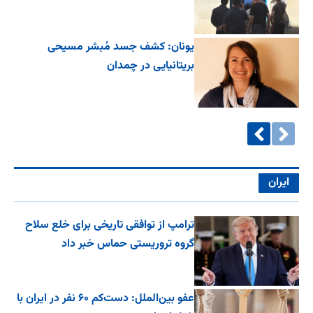
یونان: کشف جسد مُبشر مسیحی
بریتانیایی در چمدان
ایران
ترامپ از توافقی تاریخی برای خلع ‌سلاح
گروه تروریستی حماس خبر داد
عفو بین‌الملل: دست‌کم ۶۰ نفر در ایران با