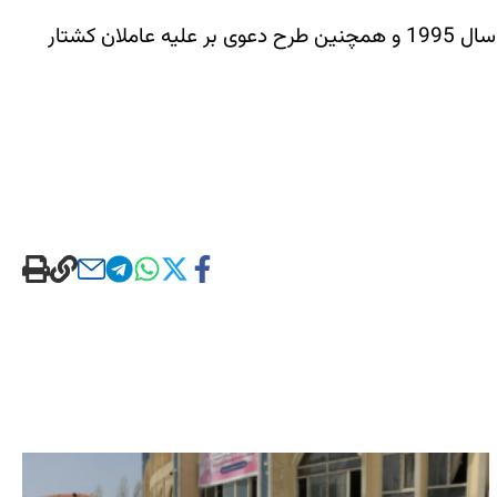
امل کلونی با اشاره به تلاش های جامعه جهانی برای محاکمه عاملان کشتارهای جمعی در رواندا در سال 1994 و بوسنی در سال 1995 و همچنین طرح دعوی بر علیه عاملان کشتار