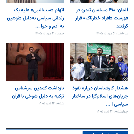
آلمان: ۴۱۰ مسلمان تندرو در
اتهام «سب‌النبی» علیه یک
فهرست «افراد خطرناک» قرار
زندانی سیاسی به‌دلیل «توهین
گرفتند
به آدم و حوا ...
سه‌شنبه، ۶ مرداد، ۱۴۰۵
جمعه، ۲ مرداد، ۱۴۰۵
هشدار کارشناسان درباره نفوذ
بازداشت کمدین سرشناس
جریان‌های اسلام‌گرا در ساختار
ترکیه به دلیل شوخی با قرآن
سیاسی ا ...
شنبه، ۱۳ تیر، ۱۴۰۵
چهارشنبه، ۳۱ تیر، ۱۴۰۵