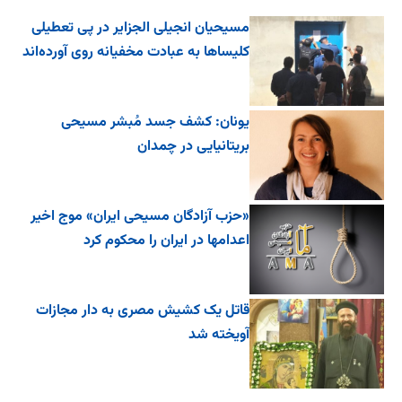
مسیحیان انجیلی الجزایر در پی تعطیلی
کلیساها به عبادت مخفیانه روی آورده‌اند
یونان: کشف جسد مُبشر مسیحی
بریتانیایی در چمدان
«حزب آزادگان مسیحی ایران» موج اخیر
اعدامها در ایران را محکوم کرد
قاتل یک کشیش مصری به دار مجازات
آویخته شد