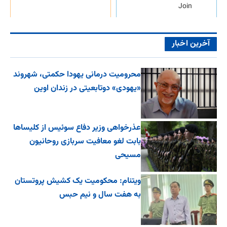
Join
آخرین اخبار
محرومیت درمانی یهودا حکمتی، شهروند
«یهودی» دوتابعیتی در زندان اوین
عذرخواهی وزیر دفاع سوئیس از کلیساها
بابت لغو معافیت سربازی روحانیون
مسیحی
ویتنام: محکومیت یک کشیش پروتستان
به هفت سال و نیم حبس