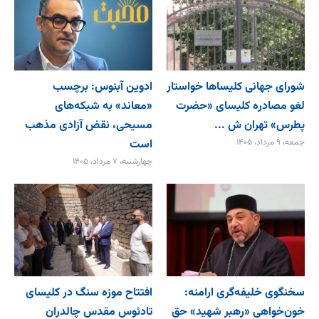
شورای جهانی کلیساها خواستار
ادوین آبنوس: برچسب
لغو مصادره کلیسای «حضرت
«معاند» به شبکه‌های
پطرس» تهران ش ...
مسیحی، نقض آزادی مذهب
جمعه، ۹ مرداد، ۱۴۰۵
است
چهارشنبه، ۷ مرداد، ۱۴۰۵
سخنگوی خلیفه‌گری ارامنه:
افتتاح موزه سنگ در کلیسای
خون‌خواهی «رهبر شهید» حق
تادئوس مقدس چالدران