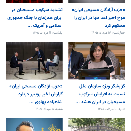
«حزب آزادگان مسیحی ایران»
تشدید سرکوب مسیحیان در
موج اخیر اعدامها در ایران را
ایران هم‌زمان با جنگ جمهوری
محکوم کرد
اسلامی و آمریک ...
چهارشنبه، ۱۴ مرداد، ۱۴۰۵
یکشنبه، ۱۱ مرداد، ۱۴۰۵
گزارشگر ویژه سازمان ملل
«حزب آزادگان مسیحی ایران»
نسبت به افزایش سرکوب
گزارش اخیر رویترز درباره
مسیحیان در ایران هشد ...
شاهزاده پهلوی ...
شنبه، ۱۰ مرداد، ۱۴۰۵
شنبه، ۱۰ مرداد، ۱۴۰۵