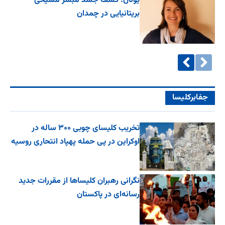
یونان: کشف جسد مُبشر مسیحی
بریتانیایی در چمدان
جفا‌بر‌کلیسا
تخریب کلیسای چوبی ۳۰۰ ساله در
اوکراین در پی حمله پهپاد انتحاری روسیه
نگرانی رهبران کلیساها از مقررات جدید
رسانه‌ای در پاکستان