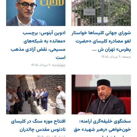
شورای جهانی کلیساها خواستار
ادوین آبنوس: برچسب
لغو مصادره کلیسای «حضرت
«معاند» به شبکه‌های
پطرس» تهران ش ...
مسیحی، نقض آزادی مذهب
جمعه، ۹ مرداد، ۱۴۰۵
است
چهارشنبه، ۷ مرداد، ۱۴۰۵
سخنگوی خلیفه‌گری ارامنه:
افتتاح موزه سنگ در کلیسای
خون‌خواهی «رهبر شهید» حق
تادئوس مقدس چالدران
شنبه، ۳ مرداد، ۱۴۰۵