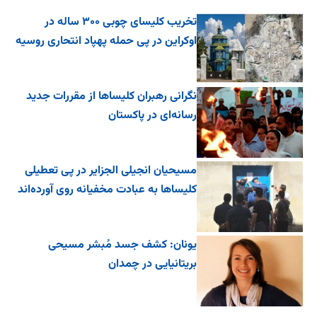
تخریب کلیسای چوبی ۳۰۰ ساله در
اوکراین در پی حمله پهپاد انتحاری روسیه
نگرانی رهبران کلیساها از مقررات جدید
رسانه‌ای در پاکستان
مسیحیان انجیلی الجزایر در پی تعطیلی
کلیساها به عبادت مخفیانه روی آورده‌اند
یونان: کشف جسد مُبشر مسیحی
بریتانیایی در چمدان