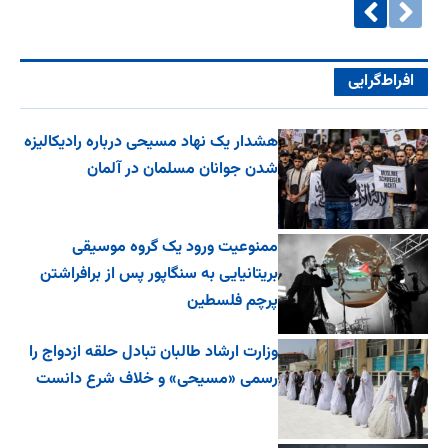
افراط‌گرایی
هشدار یک نهاد مسیحی درباره رادیکالیزه
شدن جوانان مسلمان در آلمان
ممنوعیت ورود یک گروه موسیقی
بریتانیایی به سنگاپور پس از برافراشتن
پرچم فلسطین
وزارت ارشاد طالبان تبادل حلقه ازدواج را
رسمی «مسیحی» و خلاف شرع دانست