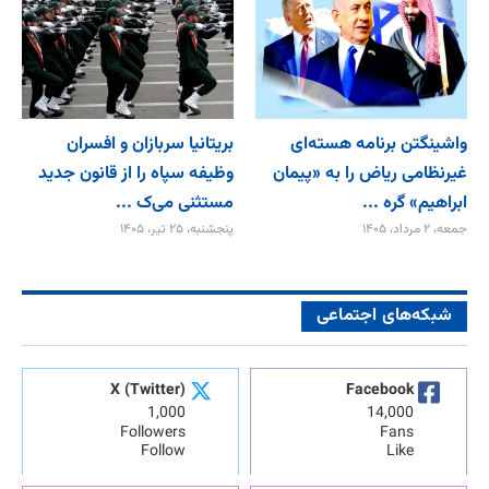
واشینگتن برنامه هسته‌ای
بریتانیا سربازان و افسران
غیرنظامی ریاض را به «پیمان‌
وظیفه سپاه را از قانون جدید
ابراهیم» گره ...
مستثنی می‌ک ...
جمعه، ۲ مرداد، ۱۴۰۵
پنجشنبه، ۲۵ تیر، ۱۴۰۵
شبکه‌های اجتماعی
X (Twitter)
Facebook
1,000
14,000
Followers
Fans
Follow
Like