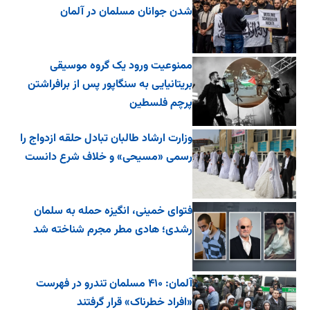
شدن جوانان مسلمان در آلمان
ممنوعیت ورود یک گروه موسیقی
بریتانیایی به سنگاپور پس از برافراشتن
پرچم فلسطین
وزارت ارشاد طالبان تبادل حلقه ازدواج را
رسمی «مسیحی» و خلاف شرع دانست
فتوای خمینی، انگیزه حمله به سلمان
رشدی؛ هادی مطر مجرم شناخته شد
آلمان: ۴۱۰ مسلمان تندرو در فهرست
«افراد خطرناک» قرار گرفتند