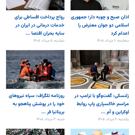
اذان صبح و چوبه دار؛ جمهوری
رواج پرداخت اقساطی برای
اسلامی دو جوان معترض را
خدمات درمانی در ایران در
اعدام کرد
سایه بحران اقتصا ...
سه‌شنبه، ۶ مرداد، ۱۴۰۵
دوشنبه، ۵ مرداد، ۱۴۰۵
زلنسکی: گفت‌وگو با ترامپ در
روزنامه تلگراف: سپاه نیروهای
مراسم خاکسپاری پاپ روابط
خود را در پوشش پناهجو به
اوکراین و آم ...
بریتانیا فر ...
یکشنبه، ۴ مرداد، ۱۴۰۵
شنبه، ۳ مرداد، ۱۴۰۵