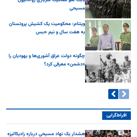
بابت لغو معافیت سربازی روحانیون
مسیحی
ویتنام: محکومیت یک کشیش پروتستان
به هفت سال و نیم حبس
چگونه دولت عراق آشوری‌ها و یهودیان را
«دشمن» معرفی کرد؟
افراط‌گرایی
هشدار یک نهاد مسیحی درباره رادیکالیزه