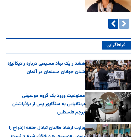
افراط‌گرایی
هشدار یک نهاد مسیحی درباره رادیکالیزه
شدن جوانان مسلمان در آلمان
ممنوعیت ورود یک گروه موسیقی
بریتانیایی به سنگاپور پس از برافراشتن
پرچم فلسطین
وزارت ارشاد طالبان تبادل حلقه ازدواج را
رسمی «مسیحی» و خلاف شرع دانست