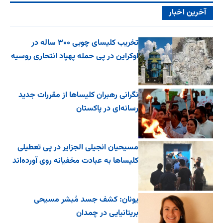
آخرین اخبار
تخریب کلیسای چوبی ۳۰۰ ساله در
اوکراین در پی حمله پهپاد انتحاری روسیه
نگرانی رهبران کلیساها از مقررات جدید
رسانه‌ای در پاکستان
مسیحیان انجیلی الجزایر در پی تعطیلی
کلیساها به عبادت مخفیانه روی آورده‌اند
یونان: کشف جسد مُبشر مسیحی
بریتانیایی در چمدان