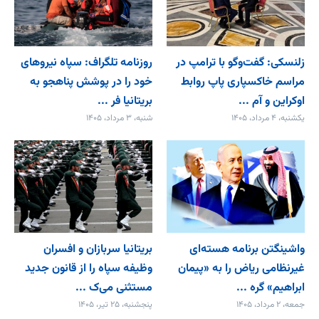
زلنسکی: گفت‌وگو با ترامپ در
روزنامه تلگراف: سپاه نیروهای
مراسم خاکسپاری پاپ روابط
خود را در پوشش پناهجو به
اوکراین و آم ...
بریتانیا فر ...
یکشنبه، ۴ مرداد، ۱۴۰۵
شنبه، ۳ مرداد، ۱۴۰۵
واشینگتن برنامه هسته‌ای
بریتانیا سربازان و افسران
غیرنظامی ریاض را به «پیمان‌
وظیفه سپاه را از قانون جدید
ابراهیم» گره ...
مستثنی می‌ک ...
جمعه، ۲ مرداد، ۱۴۰۵
پنجشنبه، ۲۵ تیر، ۱۴۰۵