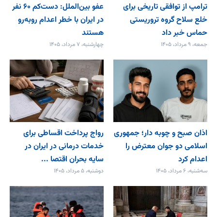
ترامپ از توافقی تاریخی برای
عفو بین‌الملل: دست‌کم ۶۰ نفر
خلع ‌سلاح گروه تروریستی
در ایران با خطر اعدام روبه‌رو
حماس خبر داد
هستند
جمعه، ۹ مرداد، ۱۴۰۵
چهارشنبه، ۷ مرداد، ۱۴۰۵
اذان صبح و چوبه دار؛ جمهوری
رواج پرداخت اقساطی برای
اسلامی دو جوان معترض را
خدمات درمانی در ایران در
اعدام کرد
سایه بحران اقتصا ...
سه‌شنبه، ۶ مرداد، ۱۴۰۵
دوشنبه، ۵ مرداد، ۱۴۰۵