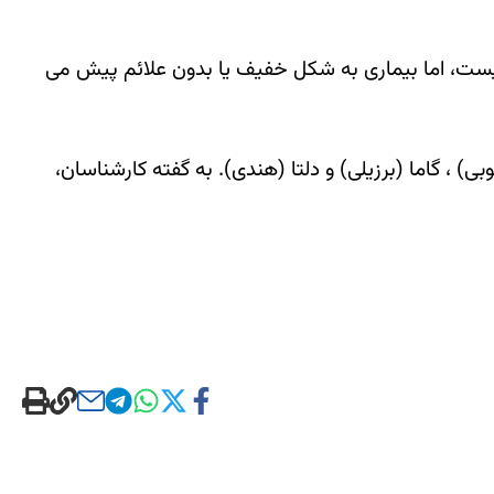
یست، اما بیماری به شکل خفیف یا بدون علائم پیش می
، بتا (آفریقای جنوبی) ، گاما (برزیلی) و دلتا (هندی). به گفته کارشناسان،