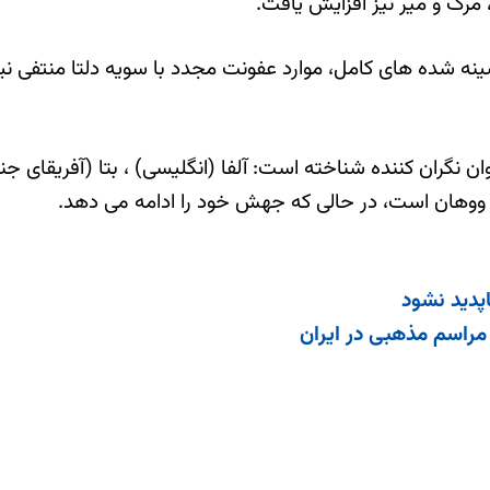
مرگ و میر نیز افزایش یافت.”
نه شده های کامل، موارد عفونت مجدد با سویه دلتا منتفی ن
شت جهانی چهار سویه SARS-CoV-2 را به عنوان نگران کننده شناخته است: آلفا (انگلیسی) 
پدید نشود
 مراسم مذهبی در ایران