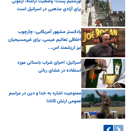
اورشلیم پست: وضعیت ارامنه، آزمونی
برای آزادی مذهبی در اسرائیل است
پادکستر مشهور آمریکایی: چارچوب
اخلاقی تعالیم عیسی، برای غیرمسیحیان
نیز ارزشمند اس...
اسرائیل: احیای شراب باستانی مورد
استفاده در عشای ربانی
ممنوعیت اشاره به خدا و دین در مراسم
عمومی ارتش کانادا