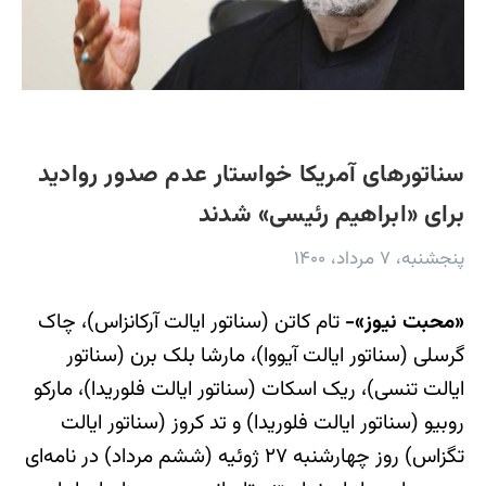
سناتورهای آمریکا خواستار عدم صدور روادید
برای «ابراهیم رئیسی» شدند
پنجشنبه، ۷ مرداد، ۱۴۰۰
«محبت نیوز»-
تام کاتن (سناتور ایالت آرکانزاس)، چاک
گرسلی (سناتور ایالت آیووا)، مارشا بلک برن (سناتور
ایالت تنسی)، ریک اسکات (سناتور ایالت فلوریدا)، مارکو
روبیو (سناتور ایالت فلوریدا) و تد کروز (سناتور ایالت
تگزاس) روز چهارشنبه ۲۷ ژوئیه (ششم مرداد) در نامه‌ای