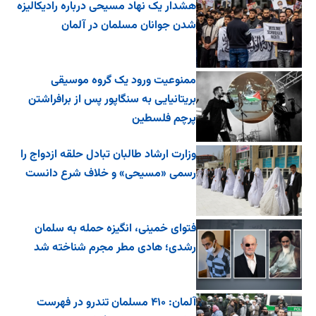
هشدار یک نهاد مسیحی درباره رادیکالیزه
شدن جوانان مسلمان در آلمان
ممنوعیت ورود یک گروه موسیقی
بریتانیایی به سنگاپور پس از برافراشتن
پرچم فلسطین
وزارت ارشاد طالبان تبادل حلقه ازدواج را
رسمی «مسیحی» و خلاف شرع دانست
فتوای خمینی، انگیزه حمله به سلمان
رشدی؛ هادی مطر مجرم شناخته شد
آلمان: ۴۱۰ مسلمان تندرو در فهرست