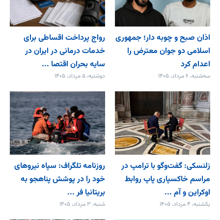
اذان صبح و چوبه دار؛ جمهوری
رواج پرداخت اقساطی برای
اسلامی دو جوان معترض را
خدمات درمانی در ایران در
اعدام کرد
سایه بحران اقتصا ...
سه‌شنبه، ۶ مرداد، ۱۴۰۵
دوشنبه، ۵ مرداد، ۱۴۰۵
زلنسکی: گفت‌وگو با ترامپ در
روزنامه تلگراف: سپاه نیروهای
مراسم خاکسپاری پاپ روابط
خود را در پوشش پناهجو به
اوکراین و آم ...
بریتانیا فر ...
یکشنبه، ۴ مرداد، ۱۴۰۵
شنبه، ۳ مرداد، ۱۴۰۵