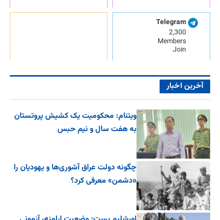
Telegram
2,300
Members
Join
آخرین اخبار
ویتنام: محکومیت یک کشیش پروتستان
به هفت سال و نیم حبس
چگونه دولت عراق آشوری‌ها و یهودیان را
«دشمن» معرفی کرد؟
اورشلیم پست: وضعیت ارامنه، آزمونی