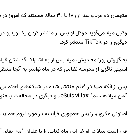
متهمان ده مرد و سه زن ۱۸ تا ۳۰ ساله هستند که امروز در دادگاهی در پاریس حاضر خواهند شد. هشت نفر از این افراد به تهدید به قتل این نوجوان متهم هستند.
وکیل میلا می‌گوید موکل او پس از منتشر کردن یک ویدیو در ا
دیگری را در TikTok منتشر کرد.
امنیتی ناگزیر از مدرسه نظامی که در ماه نوامبر به آنجا من
پس از آنکه میلا در فیلم منتشر شده در شبکه‌های اجتماعی 
“من میلا هستم” #JeSuisMila و دیگری در مخالفت با عنوان من میلا نیستم #JeNeSuisPasMila.
امانوئل مکرون، رئیس جمهوری فرانسه در مورد لزوم حمایت 
قرار است میلا در اواخر این ماه کتابی را با عنوان “من بهای 