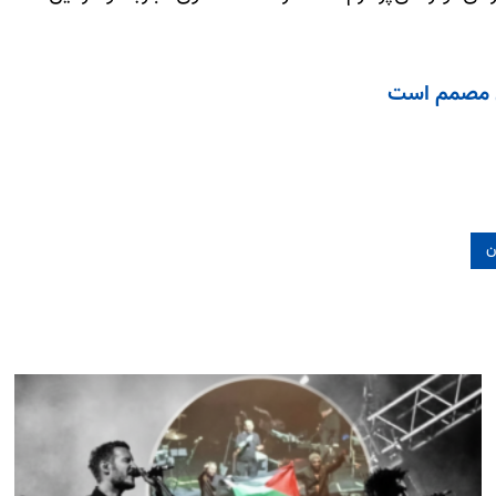
ادی مصمم است
ن