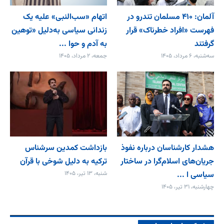
آلمان: ۴۱۰ مسلمان تندرو در
اتهام «سب‌النبی» علیه یک
فهرست «افراد خطرناک» قرار
زندانی سیاسی به‌دلیل «توهین
گرفتند
به آدم و حوا ...
سه‌شنبه، ۶ مرداد، ۱۴۰۵
جمعه، ۲ مرداد، ۱۴۰۵
هشدار کارشناسان درباره نفوذ
بازداشت کمدین سرشناس
جریان‌های اسلام‌گرا در ساختار
ترکیه به دلیل شوخی با قرآن
سیاسی ا ...
شنبه، ۱۳ تیر، ۱۴۰۵
چهارشنبه، ۳۱ تیر، ۱۴۰۵