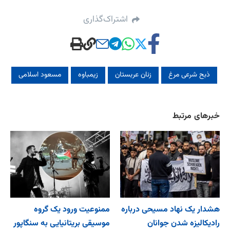
اشتراک‌گذاری
ذبح شرعی مرغ
زنان عربستان
زیمباوه
مسعود اسلامی
خبرهای مرتبط
هشدار یک نهاد مسیحی درباره
ممنوعیت ورود یک گروه
رادیکالیزه شدن جوانان
موسیقی بریتانیایی به سنگاپور