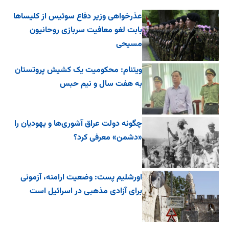
عذرخواهی وزیر دفاع سوئیس از کلیساها
بابت لغو معافیت سربازی روحانیون
مسیحی
ویتنام: محکومیت یک کشیش پروتستان
به هفت سال و نیم حبس
چگونه دولت عراق آشوری‌ها و یهودیان را
«دشمن» معرفی کرد؟
اورشلیم پست: وضعیت ارامنه، آزمونی
برای آزادی مذهبی در اسرائیل است