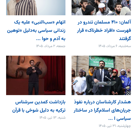
آلمان: ۴۱۰ مسلمان تندرو در
اتهام «سب‌النبی» علیه یک
فهرست «افراد خطرناک» قرار
زندانی سیاسی به‌دلیل «توهین
گرفتند
به آدم و حوا ...
سه‌شنبه، ۶ مرداد، ۱۴۰۵
جمعه، ۲ مرداد، ۱۴۰۵
هشدار کارشناسان درباره نفوذ
بازداشت کمدین سرشناس
جریان‌های اسلام‌گرا در ساختار
ترکیه به دلیل شوخی با قرآن
سیاسی ا ...
شنبه، ۱۳ تیر، ۱۴۰۵
چهارشنبه، ۳۱ تیر، ۱۴۰۵