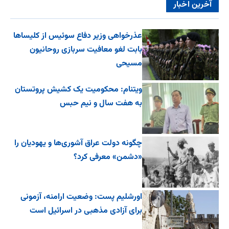
آخرین اخبار
عذرخواهی وزیر دفاع سوئیس از کلیساها
بابت لغو معافیت سربازی روحانیون
مسیحی
ویتنام: محکومیت یک کشیش پروتستان
به هفت سال و نیم حبس
چگونه دولت عراق آشوری‌ها و یهودیان را
«دشمن» معرفی کرد؟
اورشلیم پست: وضعیت ارامنه، آزمونی
برای آزادی مذهبی در اسرائیل است