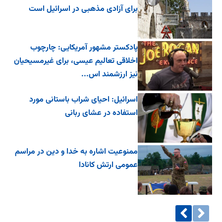
برای آزادی مذهبی در اسرائیل است
پادکستر مشهور آمریکایی: چارچوب
اخلاقی تعالیم عیسی، برای غیرمسیحیان
نیز ارزشمند اس...
اسرائیل: احیای شراب باستانی مورد
استفاده در عشای ربانی
ممنوعیت اشاره به خدا و دین در مراسم
عمومی ارتش کانادا