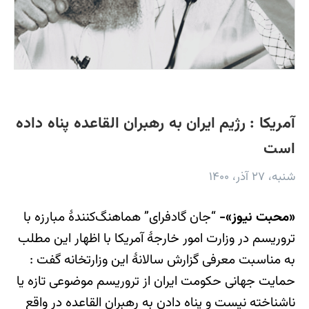
آمریکا : رژیم ایران به رهبران القاعده پناه داده
است
شنبه، ۲۷ آذر، ۱۴۰۰
«محبت نیوز»-
“جان گادفرای” هماهنگ‌کنندۀ مبارزه با
تروریسم در وزارت امور خارجۀ آمریکا با اظهار این مطلب
به مناسبت معرفی گزارش سالانۀ این وزارتخانه گفت :
حمایت جهانی حکومت ایران از تروریسم موضوعی تازه یا
ناشناخته نیست و پناه دادن به رهبران القاعده در واقع