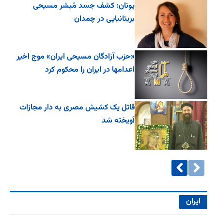
یونان: کشف جسد مُبشر مسیحی
بریتانیایی در چمدان
«حزب آزادگان مسیحی ایران» موج اخیر
اعدامها در ایران را محکوم کرد
قاتل یک کشیش مصری به دار مجازات
آویخته شد
ایران