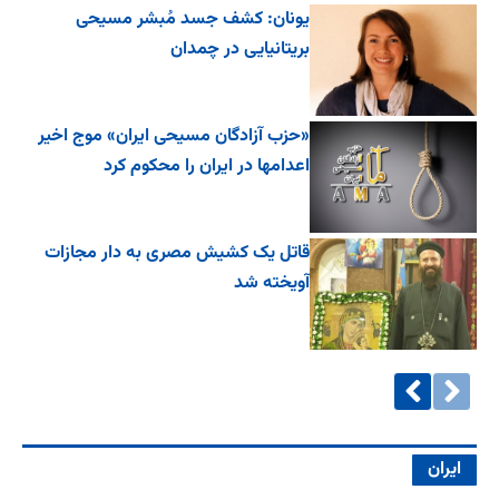
یونان: کشف جسد مُبشر مسیحی
بریتانیایی در چمدان
«حزب آزادگان مسیحی ایران» موج اخیر
اعدامها در ایران را محکوم کرد
قاتل یک کشیش مصری به دار مجازات
آویخته شد
ایران