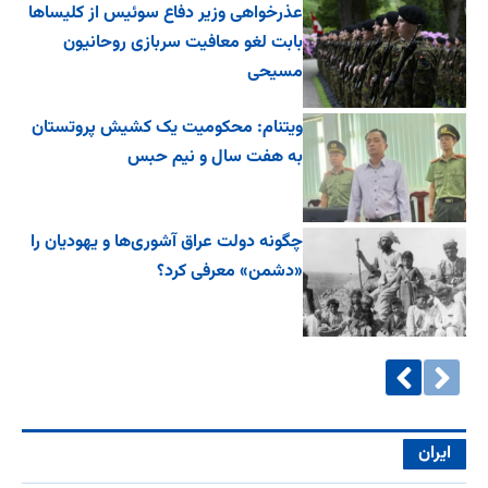
عذرخواهی وزیر دفاع سوئیس از کلیساها
بابت لغو معافیت سربازی روحانیون
مسیحی
ویتنام: محکومیت یک کشیش پروتستان
به هفت سال و نیم حبس
چگونه دولت عراق آشوری‌ها و یهودیان را
«دشمن» معرفی کرد؟
ایران