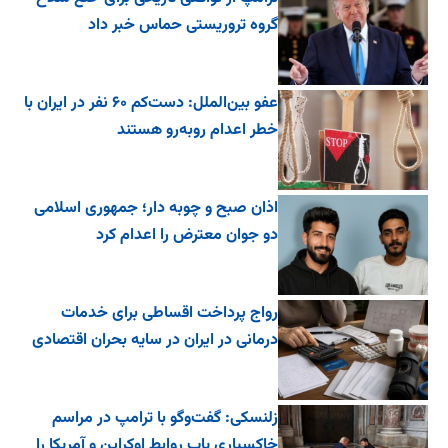
گروه تروریستی حماس خبر داد
عفو بین‌الملل: دست‌کم ۶۰ نفر در ایران با
خطر اعدام روبه‌رو هستند
اذان صبح و چوبه دار؛ جمهوری اسلامی
دو جوان معترض را اعدام کرد
رواج پرداخت اقساطی برای خدمات
درمانی در ایران در سایه بحران اقتصادی
زلنسکی: گفت‌وگو با ترامپ در مراسم
خاکسپاری پاپ روابط اوکراین و آمریکا را