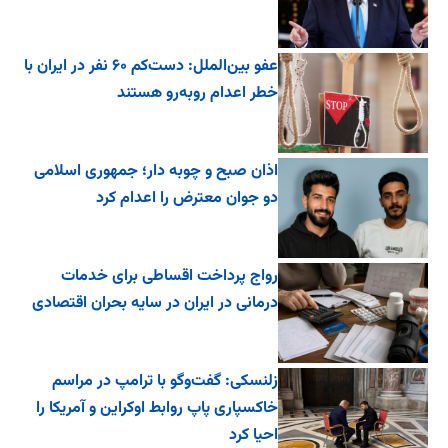
عفو بین‌الملل: دست‌کم ۶۰ نفر در ایران با
خطر اعدام روبه‌رو هستند
اذان صبح و چوبه دار؛ جمهوری اسلامی
دو جوان معترض را اعدام کرد
رواج پرداخت اقساطی برای خدمات
درمانی در ایران در سایه بحران اقتصادی
زلنسکی: گفت‌وگو با ترامپ در مراسم
خاکسپاری پاپ روابط اوکراین و آمریکا را
احیا کرد