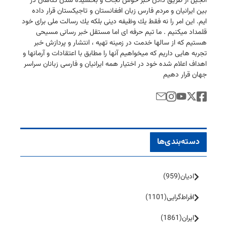
انجیل از طریق دادن خبر خوش نجات و بخشیده شدن گناهان در
بین ایرانیان و مردم فارس زبان افغانستان و تاجیكستان قرار داده
ایم. این امر را نه فقط یك وظیفه دینی بلكه یك رسالت ملی برای خود
قلمداد میكنیم . ما تیم حرفه ای اما مستقل خبر رسانی مسیحی
هستیم كه از سالها خدمت در زمینه تهیه ، انتشار و پردازش خبر
تجربه هایی داریم كه میخواهیم آنها را مطابق با اعتقادات و آرمانها و
اهداف اعلام شده خود در اختیار همه ایرانیان و فارسی زبانان سراسر
جهان قرار دهیم
دسته‌بندی‌ها
ادیان
(959)
افراط‌گرایی
(1101)
ایران
(1861)