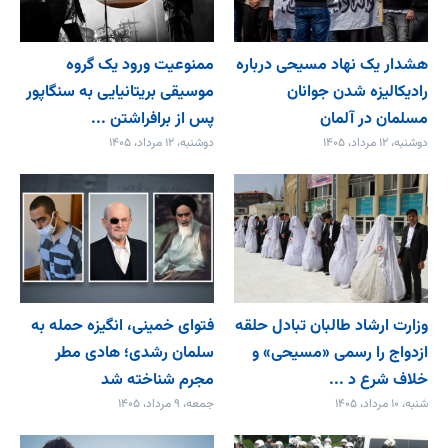
هشدار یک نهاد مسیحی درباره
ممنوعیت ورود یک گروه
رادیکالیزه شدن جوانان
موسیقی بریتانیایی به سنگاپور
مسلمان در آلمان
پس از برافراشتن ...
دوشنبه، ۱۲ مرداد، ۱۴۰۵
دوشنبه، ۱۲ مرداد، ۱۴۰۵
وزارت ارشاد طالبان تبادل حلقه
فتوای خمینی، انگیزه حمله به
ازدواج را رسمی «مسیحی» و
سلمان رشدی؛ هادی مطر
خلاف شرع د ...
مجرم شناخته شد
شنبه، ۱۰ مرداد، ۱۴۰۵
جمعه، ۹ مرداد، ۱۴۰۵