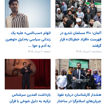
آلمان: ۴۱۰ مسلمان تندرو در
اتهام «سب‌النبی» علیه یک
فهرست «افراد خطرناک» قرار
زندانی سیاسی به‌دلیل «توهین
گرفتند
به آدم و حوا ...
سه‌شنبه، ۶ مرداد، ۱۴۰۵
جمعه، ۲ مرداد، ۱۴۰۵
هشدار کارشناسان درباره نفوذ
بازداشت کمدین سرشناس
جریان‌های اسلام‌گرا در ساختار
ترکیه به دلیل شوخی با قرآن