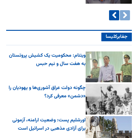
جفا‌بر‌کلیسا
ویتنام: محکومیت یک کشیش پروتستان
به هفت سال و نیم حبس
چگونه دولت عراق آشوری‌ها و یهودیان را
«دشمن» معرفی کرد؟
اورشلیم پست: وضعیت ارامنه، آزمونی
برای آزادی مذهبی در اسرائیل است