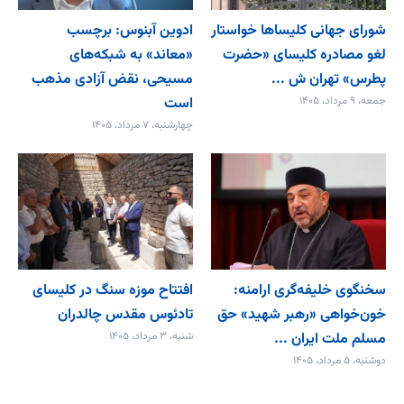
شورای جهانی کلیساها خواستار
ادوین آبنوس: برچسب
لغو مصادره کلیسای «حضرت
«معاند» به شبکه‌های
پطرس» تهران ش ...
مسیحی، نقض آزادی مذهب
جمعه، ۹ مرداد، ۱۴۰۵
است
چهارشنبه، ۷ مرداد، ۱۴۰۵
سخنگوی خلیفه‌گری ارامنه:
افتتاح موزه سنگ در کلیسای
خون‌خواهی «رهبر شهید» حق
تادئوس مقدس چالدران
مسلم ملت ایران ...
شنبه، ۳ مرداد، ۱۴۰۵
دوشنبه، ۵ مرداد، ۱۴۰۵