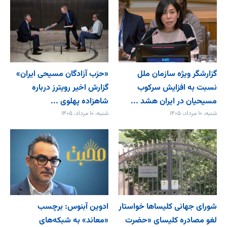
گزارشگر ویژه سازمان ملل
«حزب آزادگان مسیحی ایران»
نسبت به افزایش سرکوب
گزارش اخیر رویترز درباره
مسیحیان در ایران هشد ...
شاهزاده پهلوی ...
شنبه، ۱۰ مرداد، ۱۴۰۵
شنبه، ۱۰ مرداد، ۱۴۰۵
شورای جهانی کلیساها خواستار
ادوین آبنوس: برچسب
لغو مصادره کلیسای «حضرت
«معاند» به شبکه‌های