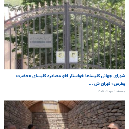
شورای جهانی کلیساها خواستار لغو مصادره کلیسای «حضرت
پطرس» تهران ش ...
جمعه، ۹ مرداد، ۱۴۰۵