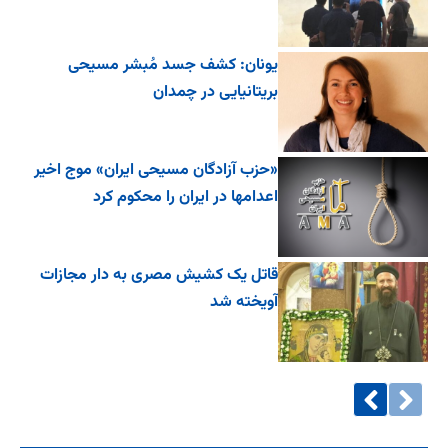
یونان: کشف جسد مُبشر مسیحی
بریتانیایی در چمدان
«حزب آزادگان مسیحی ایران» موج اخیر
اعدامها در ایران را محکوم کرد
قاتل یک کشیش مصری به دار مجازات
آویخته شد