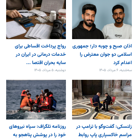
اذان صبح و چوبه دار؛ جمهوری
رواج پرداخت اقساطی برای
اسلامی دو جوان معترض را
خدمات درمانی در ایران در
اعدام کرد
سایه بحران اقتصا ...
سه‌شنبه، ۶ مرداد، ۱۴۰۵
دوشنبه، ۵ مرداد، ۱۴۰۵
زلنسکی: گفت‌وگو با ترامپ در
روزنامه تلگراف: سپاه نیروهای
مراسم خاکسپاری پاپ روابط
خود را در پوشش پناهجو به