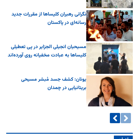
نگرانی رهبران کلیساها از مقررات جدید
رسانه‌ای در پاکستان
مسیحیان انجیلی الجزایر در پی تعطیلی
کلیساها به عبادت مخفیانه روی آورده‌اند
یونان: کشف جسد مُبشر مسیحی
بریتانیایی در چمدان