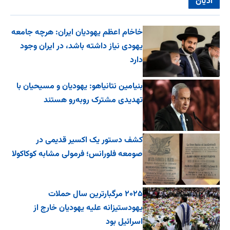
ادیان
خاخام اعظم یهودیان ایران: هرچه جامعه
یهودی نیاز داشته باشد، در ایران وجود
دارد
بنیامین نتانیاهو: یهودیان و مسیحیان با
تهدیدی مشترک روبه‌رو هستند
کشف دستور یک اکسیر قدیمی در
صومعه فلورانس؛ فرمولی مشابه کوکاکولا
۲۰۲۵ مرگبارترین سال حملات
یهودستیزانه علیه یهودیان خارج از
اسرائیل بود