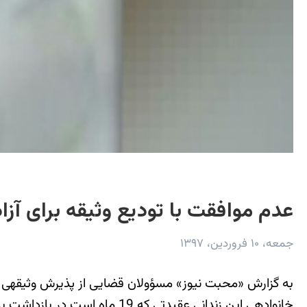
عدم موافقت با تودیع وثیقه برای 
جمعه، ۱۰ فروردین، ۱۳۹۷
به گزارش «محبت نیوز» مسؤولان قضایی از پذیرش وثیقه‎ی «هادی عسگری» نوکیش مسیحی زندانی در اوین برای آزادی موقت او تا زمان برگزاری دادگاه تجدید نظر خودداری می‌کنند.