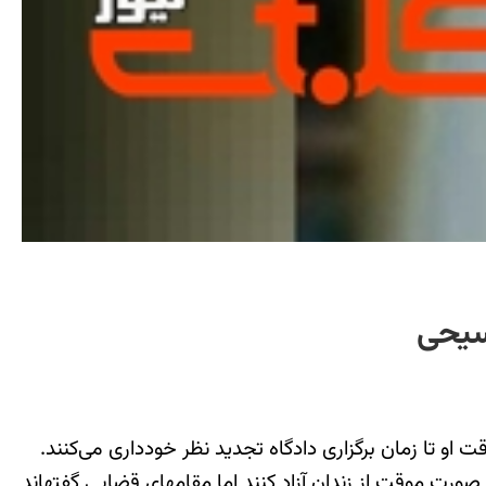
سیحی
خانواده‏ی این زندانی عقیدتی که 19 ماه است در بازداشت به سر می‏برد پیش از نوروز، تلاش کردند تا با تامین وثیقه او را به صورت موقت از زندان آزاد کنند اما مقام‎های قضایی گفته‎اند