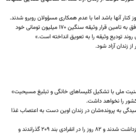
وبرو شدند.
یکی از نزدیکان این نوکیش مسیحی، در گفتگو با سازمان ماده ۱۸ گفت: «هادی تا چندی پیش به دلیل عدم تمکین مالی موفق به تامین قرار وثیقه سنگین ۱۷۰ میلیون تومانی خود
وند تودیع وثیقه را به تعویق انداخته‌ است.»
 زندان آزاد شود.
 اتهام «اقدام علیه امنیت ملی با تشکیل کلیساهای خانگی و تبلیغ مسیحیت»
ست چندی پیش به علت عدم رسیدگی به پرونده‌شان در زندان اوین دست به اعتصاب غذا
هادی عسگری و امین افشار نادری پنجم شهریور 1395 (۲۶ آگوست ۲۰۱۶) همراه با ۱۳ شهروند دیگر در باغی در فیروزکوه بازداشت شدند و ۸۲ روز را در انفرادی بند ۲۰۹ گذراندند و