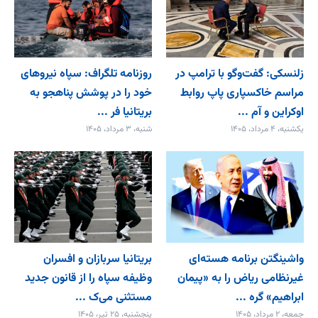
زلنسکی: گفت‌وگو با ترامپ در
روزنامه تلگراف: سپاه نیروهای
مراسم خاکسپاری پاپ روابط
خود را در پوشش پناهجو به
اوکراین و آم ...
بریتانیا فر ...
یکشنبه، ۴ مرداد، ۱۴۰۵
شنبه، ۳ مرداد، ۱۴۰۵
واشینگتن برنامه هسته‌ای
بریتانیا سربازان و افسران
غیرنظامی ریاض را به «پیمان‌
وظیفه سپاه را از قانون جدید
ابراهیم» گره ...
مستثنی می‌ک ...
جمعه، ۲ مرداد، ۱۴۰۵
پنجشنبه، ۲۵ تیر، ۱۴۰۵