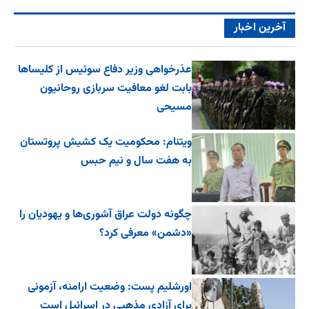
آخرین اخبار
عذرخواهی وزیر دفاع سوئیس از کلیساها
بابت لغو معافیت سربازی روحانیون
مسیحی
ویتنام: محکومیت یک کشیش پروتستان
به هفت سال و نیم حبس
چگونه دولت عراق آشوری‌ها و یهودیان را
«دشمن» معرفی کرد؟
اورشلیم پست: وضعیت ارامنه، آزمونی
برای آزادی مذهبی در اسرائیل است