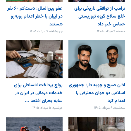
ترامپ از توافقی تاریخی برای
عفو بین‌الملل: دست‌کم ۶۰ نفر
خلع ‌سلاح گروه تروریستی
در ایران با خطر اعدام روبه‌رو
حماس خبر داد
هستند
جمعه، ۹ مرداد، ۱۴۰۵
چهارشنبه، ۷ مرداد، ۱۴۰۵
اذان صبح و چوبه دار؛ جمهوری
رواج پرداخت اقساطی برای
اسلامی دو جوان معترض را
خدمات درمانی در ایران در
اعدام کرد
سایه بحران اقتصا ...
سه‌شنبه، ۶ مرداد، ۱۴۰۵
دوشنبه، ۵ مرداد، ۱۴۰۵