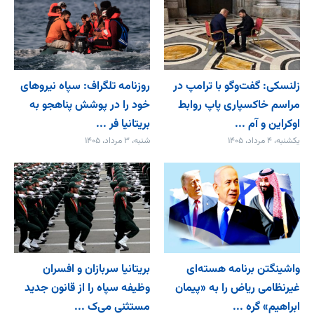
زلنسکی: گفت‌وگو با ترامپ در
روزنامه تلگراف: سپاه نیروهای
مراسم خاکسپاری پاپ روابط
خود را در پوشش پناهجو به
اوکراین و آم ...
بریتانیا فر ...
یکشنبه، ۴ مرداد، ۱۴۰۵
شنبه، ۳ مرداد، ۱۴۰۵
واشینگتن برنامه هسته‌ای
بریتانیا سربازان و افسران
غیرنظامی ریاض را به «پیمان‌
وظیفه سپاه را از قانون جدید
ابراهیم» گره ...
مستثنی می‌ک ...