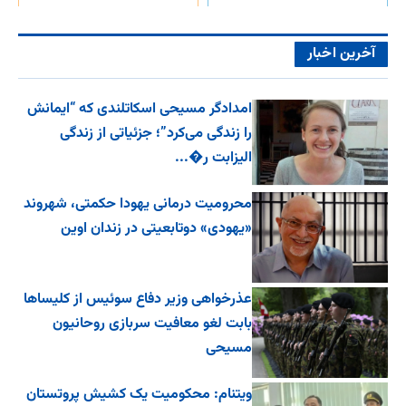
آخرین اخبار
امدادگر مسیحی اسکاتلندی که “ایمانش
را زندگی می‌کرد”؛ جزئیاتی از زندگی
الیزابت ر�...
محرومیت درمانی یهودا حکمتی، شهروند
«یهودی» دوتابعیتی در زندان اوین
عذرخواهی وزیر دفاع سوئیس از کلیساها
بابت لغو معافیت سربازی روحانیون
مسیحی
ویتنام: محکومیت یک کشیش پروتستان