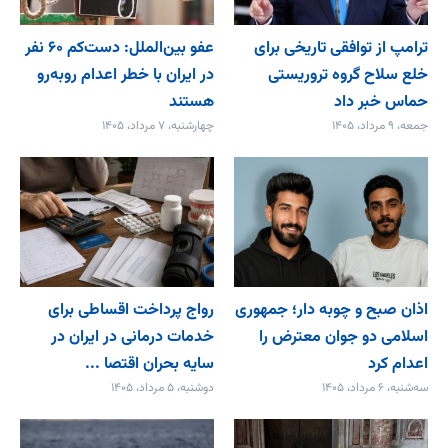
ترامپ از توافقی تاریخی برای
عفو بین‌الملل: دست‌کم ۶۰ نفر
خلع ‌سلاح گروه تروریستی
در ایران با خطر اعدام روبه‌رو
حماس خبر داد
هستند
جمعه، ۹ مرداد، ۱۴۰۵
چهارشنبه، ۷ مرداد، ۱۴۰۵
اذان صبح و چوبه دار؛ جمهوری
رواج پرداخت اقساطی برای
اسلامی دو جوان معترض را
خدمات درمانی در ایران در
اعدام کرد
سایه بحران اقتصا ...
سه‌شنبه، ۶ مرداد، ۱۴۰۵
دوشنبه، ۵ مرداد، ۱۴۰۵