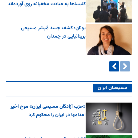
کلیساها به عبادت مخفیانه روی آورده‌اند
یونان: کشف جسد مُبشر مسیحی
بریتانیایی در چمدان
مسیحیان ایران
«حزب آزادگان مسیحی ایران» موج اخیر
اعدامها در ایران را محکوم کرد