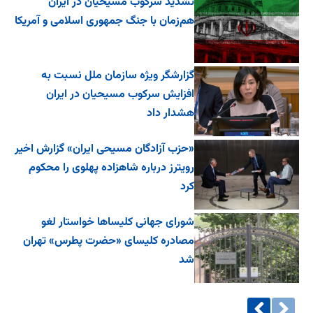
تشدید سرکوب مسیحیان در ایران
هم‌زمان با جنگ جمهوری اسلامی و آمریکا
گزارشگر ویژه سازمان ملل نسبت به
افزایش سرکوب مسیحیان در ایران
هشدار داد
«حزب آزادگان مسیحی ایران» گزارش اخیر
رویترز درباره شاهزاده پهلوی را محکوم
کرد
شورای جهانی کلیساها خواستار لغو
مصادره کلیسای «حضرت پطرس» تهران
شد