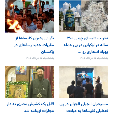
تخریب کلیسای چوبی ۳۰۰
نگرانی رهبران کلیساها از
ساله در اوکراین در پی حمله
مقررات جدید رسانه‌ای در
پهپاد انتحاری رو ...
پاکستان
پنجشنبه، ۱۵ مرداد، ۱۴۰۵
پنجشنبه، ۱۵ مرداد، ۱۴۰۵
مسیحیان انجیلی الجزایر در پی
قاتل یک کشیش مصری به دار
تعطیلی کلیساها به عبادت
مجازات آویخته شد