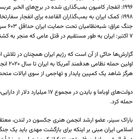
۱۹۹۶: انفجار کامیون بمب‌گذاری شده در برج‌های الخبر عربستان سعودی، ۱۹ آمریکایی کشته و ۵۰۰ نفر زخمی شدند.
۱۹۹۸: کمک ایران به بمب‌گذاران القاعده برای انفجار سفارتخانه‌های آمریکا در کنیا و تانزانیا، ۲۲۴ کشته از جمله ۱۲ آمریکایی.
جنگ عراق: شبه‌نظامیان تحت حمایت ایران حداقل ۶۰۳ سرباز آمریکایی را، عمدتاً با بمب‌های کنار جاده‌ای، به قتل رساندند.
۷ اکتبر: ایران به طور مستقیم در قتل عامی که منجر به کشته شدن ۴۶ آمریکایی در اسرائیل و ۱۲۰۰ اسرائیلی شد، دست داشت.
گزارش‌ها حاکی از آن است که رژیم ایران همچنان در تلاش ا
اولین 
هرگز شاهد یک کمپین پایدار و تهاجمی از سوی ایالات متحده عل
دولت‌های اوباما و بایدن در 
حمله کرد.
باراک سینر، عضو ارشد انجمن هنری جکسون در لندن، معتقد
اسلامی ایران مبنی بر اینکه برای بازگشت مهدی باید یک جنگ