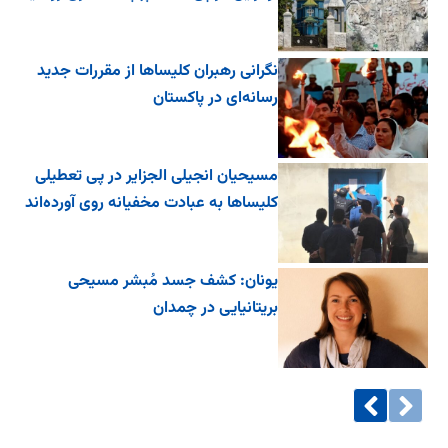
نگرانی رهبران کلیساها از مقررات جدید
رسانه‌ای در پاکستان
مسیحیان انجیلی الجزایر در پی تعطیلی
کلیساها به عبادت مخفیانه روی آورده‌اند
یونان: کشف جسد مُبشر مسیحی
بریتانیایی در چمدان