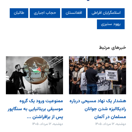
اسلامگرایان افراطی
افغانستان
حجاب اجباری
طالبان
یهود ستیزی
خبرهای مرتبط
هشدار یک نهاد مسیحی درباره
ممنوعیت ورود یک گروه
رادیکالیزه شدن جوانان
موسیقی بریتانیایی به سنگاپور
مسلمان در آلمان
پس از برافراشتن ...
دوشنبه، ۱۲ مرداد، ۱۴۰۵
دوشنبه، ۱۲ مرداد، ۱۴۰۵